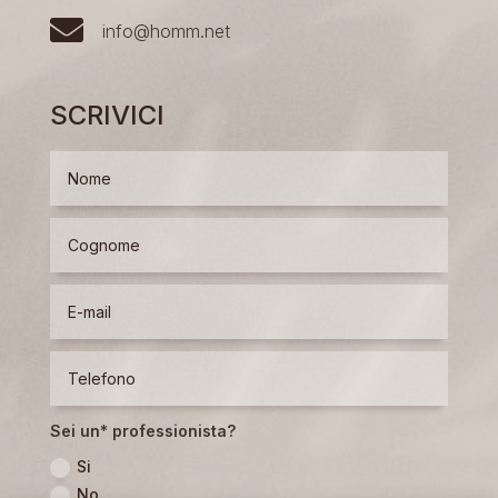

info@homm.net
SCRIVICI
Sei un* professionista?
Si
No